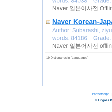
words: 84038 Grade:
Naver 일본어사전 Offlin
Naver Korean-Jap
Author: Subarashi, zi
words: 84186 Grade:
Naver 일본어사전 offline
19 Dictionaries in "Languages"
Partnerships
© Lingoes P