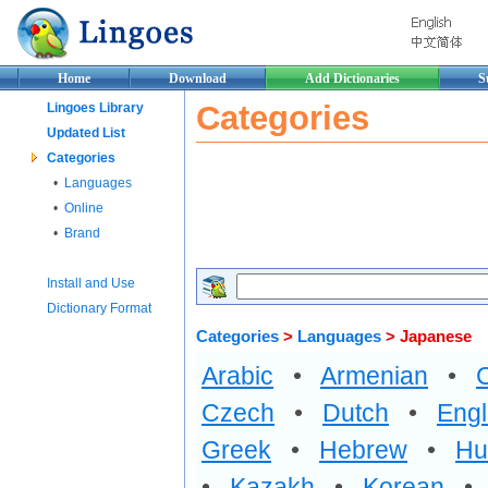
Home
Download
Add Dictionaries
S
Categories
Lingoes Library
Updated List
Categories
•
Languages
•
Online
•
Brand
Install and Use
Dictionary Format
Categories
>
Languages
> Japanese
Arabic
•
Armenian
•
Czech
•
Dutch
•
Engl
Greek
•
Hebrew
•
Hu
•
Kazakh
•
Korean