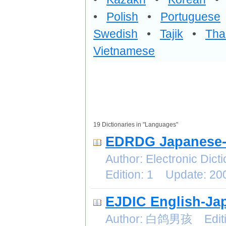
•
Polish
•
Portuguese
Swedish
•
Tajik
•
Tha
Vietnamese
19 Dictionaries in "Languages"
EDRDG Japanese-E
Author: Electronic Di
Edition: 1 Update: 2
EJDIC English-Ja
Author: 白鸽男孩 Editio