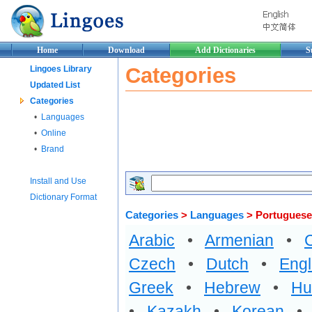
Home
Download
Add Dictionaries
S
Categories
Lingoes Library
Updated List
Categories
•
Languages
•
Online
•
Brand
Install and Use
Dictionary Format
Categories
>
Languages
> Portuguese
Arabic
•
Armenian
•
Czech
•
Dutch
•
Engl
Greek
•
Hebrew
•
Hu
•
Kazakh
•
Korean